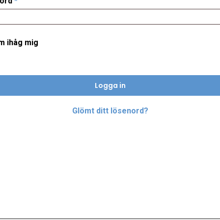
Obligatoriskt
nord
*
m ihåg mig
Logga in
Glömt ditt lösenord?