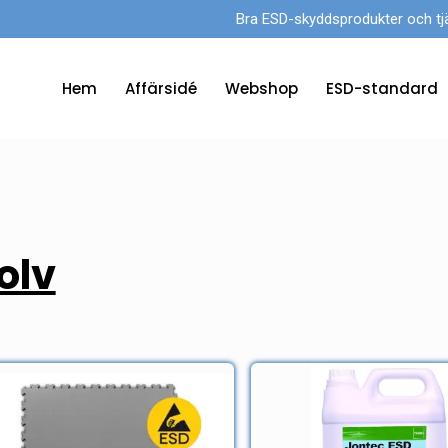
Bra ESD-skyddsprodukter och tjänst
Hem
Affärsidé
Webshop
ESD-standard
olv