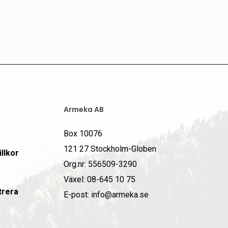
Armeka AB
Box 10076
121 27 Stockholm-Globen
llkor
Org.nr: 556509-3290
Växel: 08-645 10 75
trera
E-post: info@armeka.se