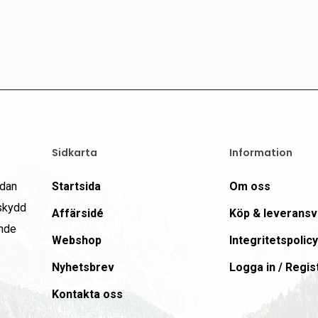
Sidkarta
Information
edan
Startsida
Om oss
 skydd
Affärsidé
Köp & leveransvi
ande
Webshop
Integritetspolicy
Nyhetsbrev
Logga in / Regis
Kontakta oss