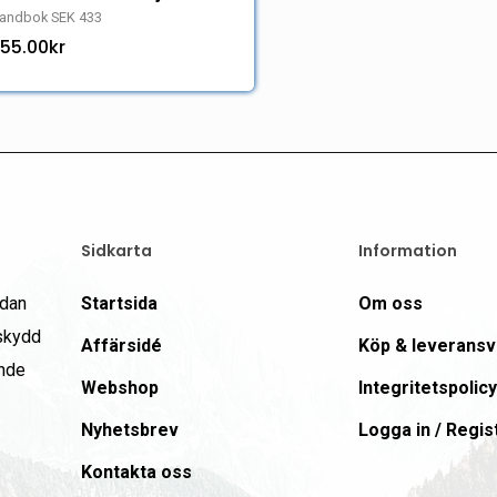
andbok SEK 433
55.00
kr
Sidkarta
Information
edan
Startsida
Om oss
 skydd
Affärsidé
Köp & leveransvi
ande
Webshop
Integritetspolicy
Nyhetsbrev
Logga in / Regis
Kontakta oss