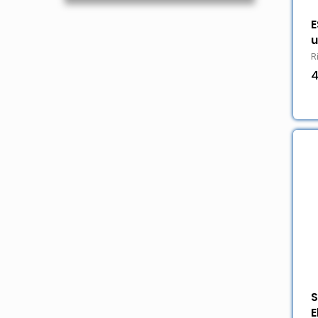
E
u
R
4
S
E