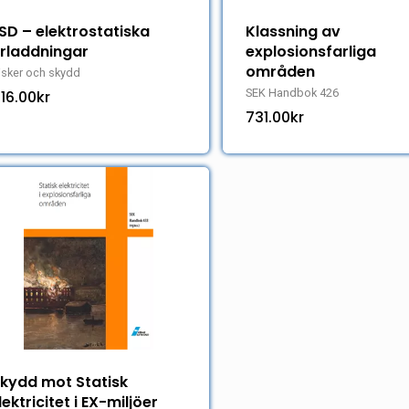
SD – elektrostatiska
Klassning av
rladdningar
explosionsfarliga
områden
isker och skydd
SEK Handbok 426
16.00
kr
731.00
kr
kydd mot Statisk
lektricitet i EX-miljöer