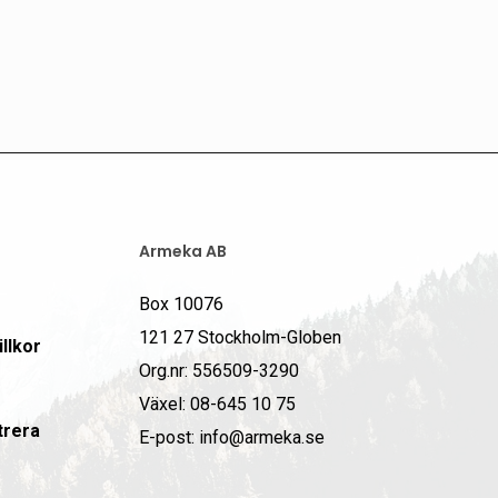
Armeka AB
Box 10076
121 27 Stockholm-Globen
llkor
Org.nr: 556509-3290
Växel: 08-645 10 75
trera
E-post: info@armeka.se