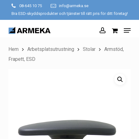
Skip
08-645 10 75
info@armeka.se
to
Bra ESD-skyddsprodukter och tjänster till rätt pris för ditt företag!
Close
main
Menu
Menu
content
account
Hem
Arbetsplatsutrustning
Stolar
Armstöd,
Frapett, ESD