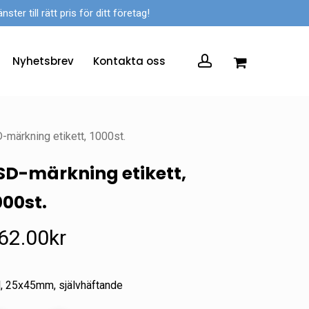
er till rätt pris för ditt företag!
account
Nyhetsbrev
Kontakta oss
-märkning etikett, 1000st.
SD-märkning etikett,
000st.
62.00
kr
l, 25x45mm, självhäftande