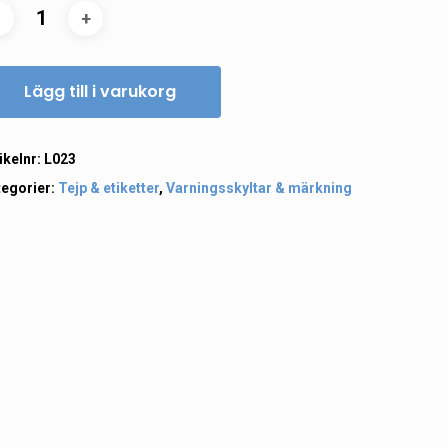
Lägg till i varukorg
ikelnr:
L023
tegorier:
Tejp & etiketter
,
Varningsskyltar & märkning