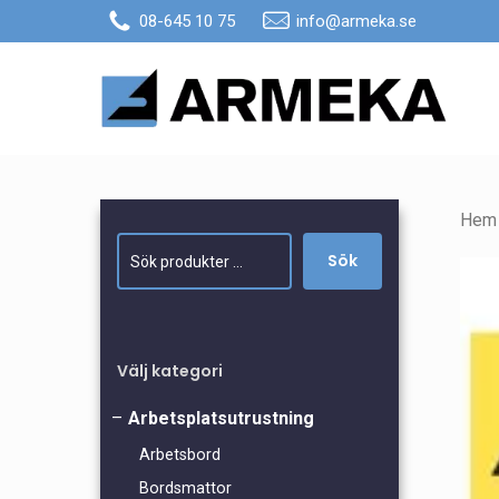
Skip
08-645 10 75
info@armeka.se
to
main
content
Hem
Sök
Sök
Välj kategori
Arbetsplatsutrustning
Arbetsbord
Bordsmattor