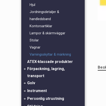
Hjul
Jordningsdetaljer &
handledsband
Kontorsartiklar
Lampor & skärmväggar
Stolar
Vagnar
Varningsskyltar & märkning
ATEX-klassade produkter
Verktyg
Besk
Förpackning, lagring,
transport
Golv
Eurobackar & produktförvaring
Fuktighetsindikatorer
Instrument
ESD-golv
Lågladdande & skärmande påsar
ESD-polish
Personlig utrustning
Fältspänningsmätare
Ståmattor
Fukt & Temperatur