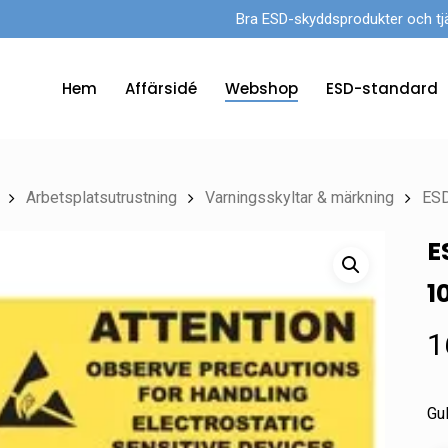
Bra ESD-skyddsprodukter och tjänst
Hem
Affärsidé
Webshop
ESD-standard
Arbetsplatsutrustning
Varningsskyltar & märkning
ESD
E
1
1
Gu