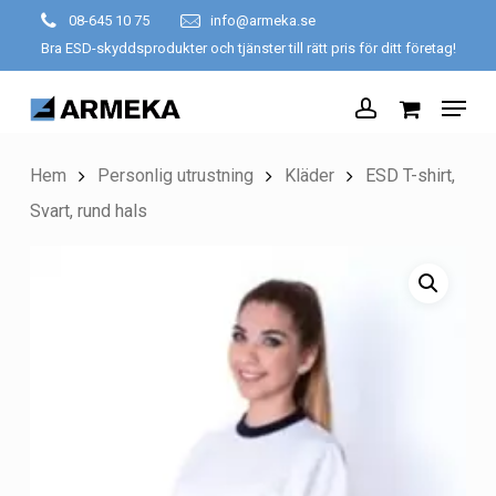
Skip
08-645 10 75
info@armeka.se
to
Bra ESD-skyddsprodukter och tjänster till rätt pris för ditt företag!
Close
main
Menu
Menu
content
account
Hem
Personlig utrustning
Kläder
ESD T-shirt,
Svart, rund hals