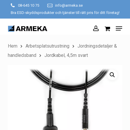
Skip
08-645 10 75
info@armeka.se
to
Bra ESD-skyddsprodukter och tjänster till rätt pris för ditt företag!
Close
main
Menu
Menu
content
account
Hem
Arbetsplatsutrustning
Jordningsdetaljer &
handledsband
Jordkabel, 4,5m svart