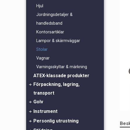
Hjul
Jordningsdetaljer &
handledsband
Kontorsartiklar
Lampor & skärmväggar
Stolar
Vagnar
Varningsskyltar & märkning
ATEX-klassade produkter
Verktyg
Förpackning, lagring,
transport
Golv
Eurobackar & produktförvaring
Fuktighetsindikatorer
Instrument
ESD-golv
Lågladdande & skärmande påsar
ESD-polish
Personlig utrustning
Fältspänningsmätare
Besk
Ståmattor
Fukt & Temperatur