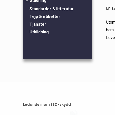
Städning
Handledsband & kablar
Jonisering
Handskar
En s
Standarder & litteratur
Papperskorgar & sopcontainer
Kontroll av golv, bord & stolar
Kläder
Tejp & etiketter
Rengöring & polish
Utom
mm
Övrigt
Tjänster
Städutrustning
bara 
Kontroll av skor & handledsband
Skoavledare
Utbildning
Leve
Skor
Skosulor
Ledande inom ESD-skydd