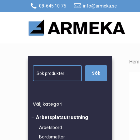
Skip
08-645 10 75
info@armeka.se
to
main
content
Hem
Sök
Sök
Välj kategori
Arbetsplatsutrustning
Arbetsbord
Bordsmattor