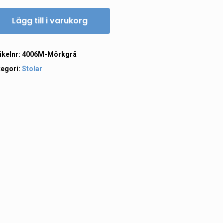
Lägg till i varukorg
ikelnr:
4006M-Mörkgrå
tegori:
Stolar