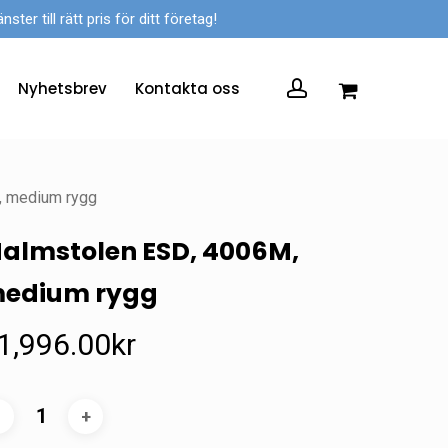
er till rätt pris för ditt företag!
account
Nyhetsbrev
Kontakta oss
, medium rygg
almstolen ESD, 4006M,
edium rygg
1,996.00
kr