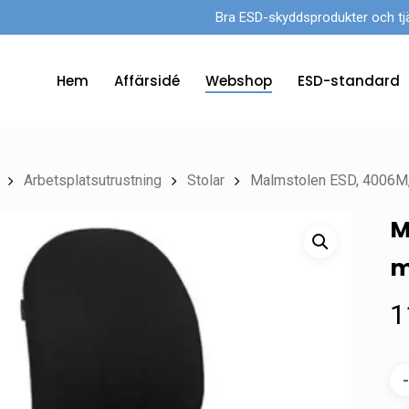
Bra ESD-skyddsprodukter och tjänst
Hem
Affärsidé
Webshop
ESD-standard
Arbetsplatsutrustning
Stolar
Malmstolen ESD, 4006M
M
m
1