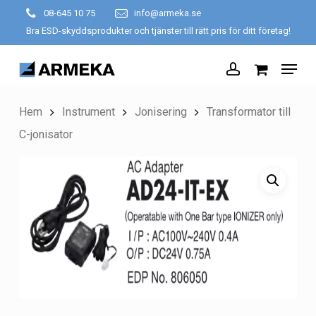
Skip
08-645 10 75
info@armeka.se
to
Bra ESD-skyddsprodukter och tjänster till rätt pris för ditt företag!
Close
main
Menu
Menu
content
account
Hem
Instrument
Jonisering
Transformator till
C-jonisator