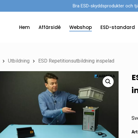
Bra ESD-skyddsprodukter och tjänst
Hem
Affärsidé
Webshop
ESD-standard
Utbildning
ESD Repetitionsutbildning inspelad
E
i
Sve
Art