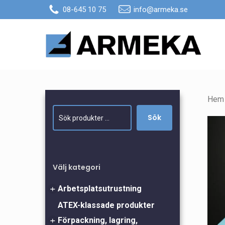
Skip
08-645 10 75
info@armeka.se
to
main
content
Hem
Sök
Sök
Välj kategori
Arbetsplatsutrustning
ATEX-klassade produkter
Arbetsbord
Förpackning, lagring,
Bordsmattor