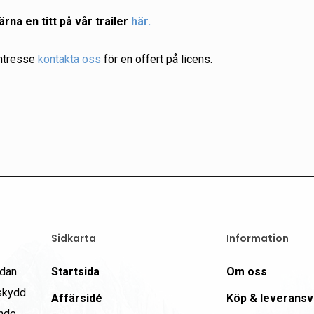
ärna en titt på vår trailer
här.
intresse
kontakta oss
för en offert på licens.
Sidkarta
Information
edan
Startsida
Om oss
 skydd
Affärsidé
Köp & leveransvi
ande