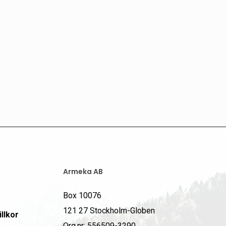
Armeka AB
Box 10076
121 27 Stockholm-Globen
llkor
Org.nr: 556509-3290