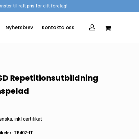
er till rätt pris för ditt företag!
account
Nyhetsbrev
Kontakta oss
SD Repetitionsutbildning
nspelad
nska, inkl certifikat
ikelnr:
TB402-IT