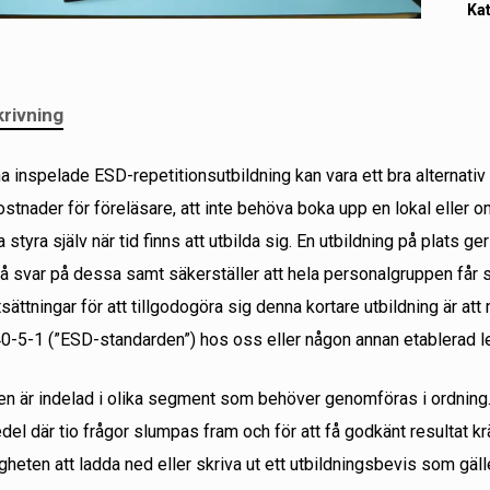
Ka
rivning
 inspelade ESD-repetitionsutbildning kan vara ett bra alternativ t
stnader för föreläsare, att inte behöva boka upp en lokal eller om
 styra själv när tid finns att utbilda sig. En utbildning på plats ger 
å svar på dessa samt säkerställer att hela personalgruppen får s
sättningar för att tillgodogöra sig denna kortare utbildning är a
0-5-1 (”ESD-standarden”) hos oss eller någon annan etablerad l
en är indelad i olika segment som behöver genomföras i ordning. 
del där tio frågor slumpas fram och för att få godkänt resultat kr
gheten att ladda ned eller skriva ut ett utbildningsbevis som gäller